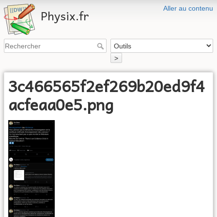
Aller au contenu
Physix.fr
>
3c466565f2ef269b20ed9f4
acfeaa0e5.png