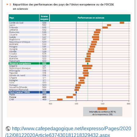
http://www.cafepedagogique.net/lexpresso/Pages/2020
/12/08122020Article637430181218329432.aspx