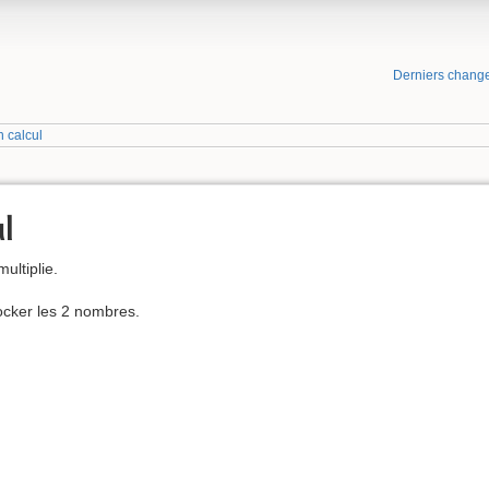
Derniers chang
n calcul
l
ultiplie.
tocker les 2 nombres.