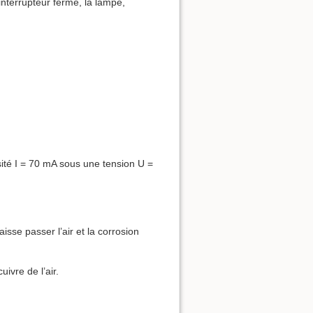
interrupteur fermé, la lampe,
nsité I = 70 mA sous une tension U =
isse passer l’air et la corrosion
ivre de l’air.