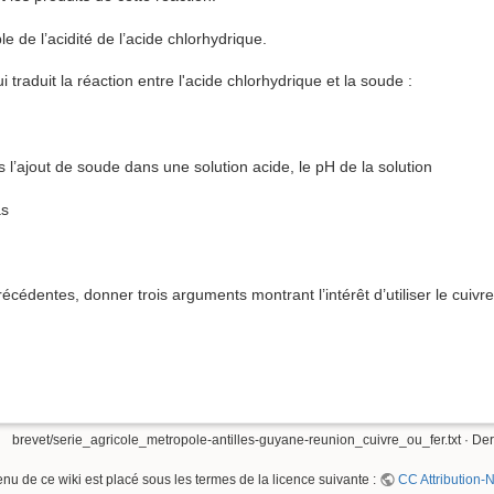
le de l’acidité de l’acide chlorhydrique.
 traduit la réaction entre l'acide chlorhydrique et la soude :
l’ajout de soude dans une solution acide, le pH de la solution
as
récédentes, donner trois arguments montrant l’intérêt d’utiliser le cuivre
brevet/serie_agricole_metropole-antilles-guyane-reunion_cuivre_ou_fer.txt
· Der
enu de ce wiki est placé sous les termes de la licence suivante :
CC Attribution-