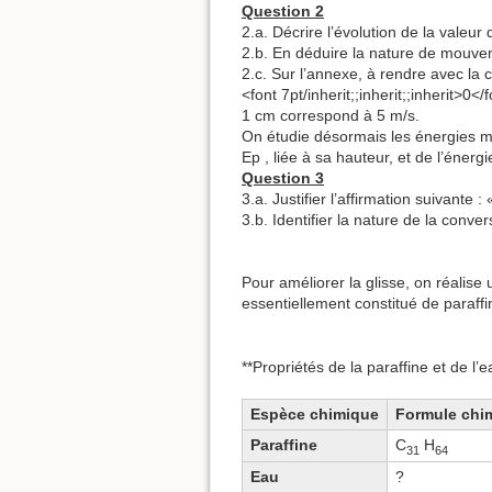
Question 2
2.a. Décrire l’évolution de la val
2.b. En déduire la nature de mouvem
2.c. Sur l’annexe, à rendre avec la 
<font 7pt/inherit;;inherit;;inherit>0<
1 cm correspond à 5 m/s.
On étudie désormais les énergies m
Ep , liée à sa hauteur, et de l’énergi
Question 3
3.a. Justifier l’affirmation suivante
3.b. Identifier la nature de la conv
Pour améliorer la glisse, on réalis
essentiellement constitué de paraffin
**Propriétés de la paraffine et de l’ea
Espèce chimique
Formule chi
Paraffine
C
H
31
64
Eau
?