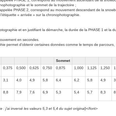
, appelée PHASE 1, correspond au mouvement ascendant de la snowboa
onophotographie et le sommet de la trajectoire ;
 appelée PHASE 2, correspond au mouvement descendant de la snowb
r l’étiquette « arrivée » sur la chronophotographie.
photographie et en justifiant la démarche, la durée de la PHASE 1 et 
 mouvement en secondes.
phie permet d’obtenir certaines données comme le temps de parcours, la
Sommet
0,375
0,500
0,625
0,750
0,875
1,000
1,125
1,250
1
3,1
4,0
4,9
5,8
6,4
6,2
5,8
4,9
3
8,8
7,9
7,6
6,9
5,3
5,4
5,7
8,3
8
e : j'ai inversé les valeurs 5,3 et 5,4 du sujet original)
</font>