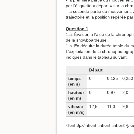
- la première partie du mouvement
par l’étiquette « départ » sur la chr
- la seconde partie du mouvement,
trajectoire et la position repérée pa
Question 1
1.a. Évaluer, à l’aide de la chrono
de la snowboardeuse.
1.b. En déduire la durée totale du
L’exploitation de la chronophotogra
indiqués dans le tableau suivant.
Départ
temps
0
0,125
0,250
(en s)
hauteur
0
0,97
2,0
(en m)
vitesse
12,5
11,3
9,8
(en m/s)
<font 8px/inherit;;inherit;;inherit>
(not