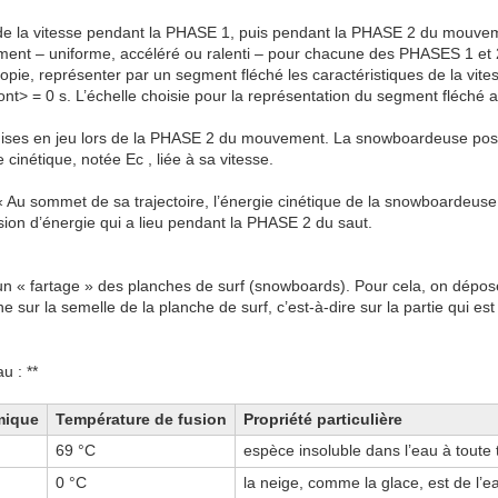
eur de la vitesse pendant la PHASE 1, puis pendant la PHASE 2 du mouv
ent – uniforme, accéléré ou ralenti – pour chacune des PHASES 1 et 2.
copie, représenter par un segment fléché les caractéristiques de la vite
/font> = 0 s. L’échelle choisie pour la représentation du segment fléché a
ises en jeu lors de la PHASE 2 du mouvement. La snowboardeuse possè
e cinétique, notée Ec , liée à sa vitesse.
 : « Au sommet de sa trajectoire, l’énergie cinétique de la snowboardeus
ersion d’énergie qui a lieu pendant la PHASE 2 du saut.
e un « fartage » des planches de surf (snowboards). Pour cela, on dépo
e sur la semelle de la planche de surf, c’est-à-dire sur la partie qui es
u : **
mique
Température de fusion
Propriété particulière
69 °C
espèce insoluble dans l’eau à toute
0 °C
la neige, comme la glace, est de l’ea