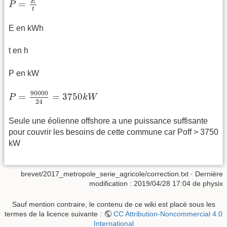
E
=
P
t
E en kWh
t en h
P en kW
P
=
90
000
24
=
3750
k
W
90
000
=
=
3750
P
k
W
24
Seule une éolienne offshore a une puissance suffisante
pour couvrir les besoins de cette commune car Poff > 3750
kW
brevet/2017_metropole_serie_agricole/correction.txt
· Dernière
modification :
2019/04/28 17:04
de
physix
Sauf mention contraire, le contenu de ce wiki est placé sous les
termes de la licence suivante :
CC Attribution-Noncommercial 4.0
International