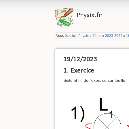
Physix.fr
Vous êtes ici :
Physix
»
5ème
»
2023-2024
»
1
19/12/2023
1. Exercice
Suite et fin de l'exercice sur feuille