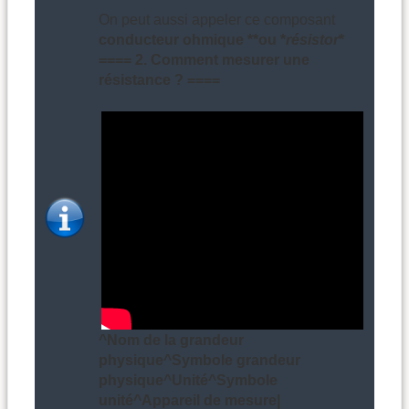
On peut aussi appeler ce composant
conducteur ohmique **ou *
résistor
*
==== 2. Comment mesurer une
résistance ? ====
^Nom de la grandeur
physique^Symbole grandeur
physique^Unité^Symbole
unité^Appareil de mesure|