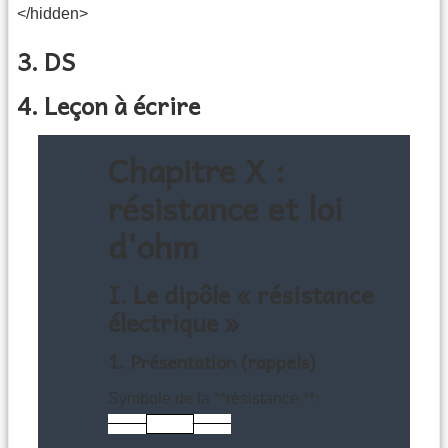
</hidden>
3. DS
4. Leçon à écrire
Chapitre X :
résistance et loi
d'ohm
I. Le dipôle « résistance
électrique »
1. Présentation (rappels)
Symbole de la **résistance **: