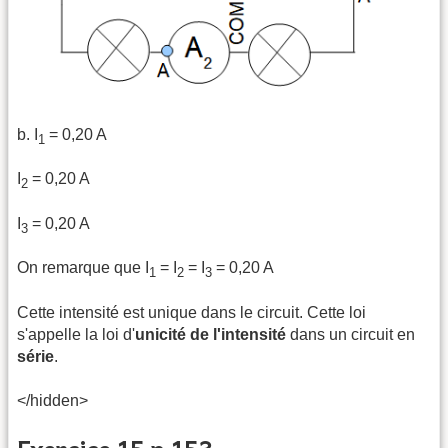
b. I
= 0,20 A
1
I
= 0,20 A
2
I
= 0,20 A
3
On remarque que I
= I
= I
= 0,20 A
1
2
3
Cette intensité est unique dans le circuit. Cette loi
s'appelle la loi d'
unicité de l'intensité
dans un circuit en
série
.
</hidden>