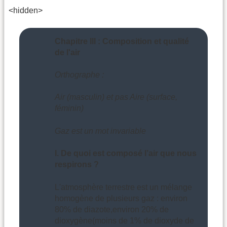
<hidden>
Chapitre III : Composition et qualité
de l'air
Orthographe :
Air (masculin) et pas Aire (surface,
féminin)
Gaz est un mot invariable
I. De quoi est composé l’air que nous
respirons ?
L'atmosphère terrestre est un mélange
homogène de plusieurs gaz : environ
80% de diazote,environ 20% de
dioxygène(moins de 1% de dioxyde de