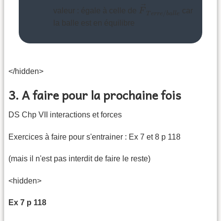
F
→
T
e
r
r
e
/
b
a
l
l
e
→
valeur : égale à celle de
F
car
/
T
e
r
r
e
b
a
l
l
e
la balle est en équilibre
</hidden>
3. A faire pour la prochaine fois
DS Chp VII interactions et forces
Exercices à faire pour s'entrainer : Ex 7 et 8 p 118
(mais il n'est pas interdit de faire le reste)
<hidden>
Ex 7 p 118