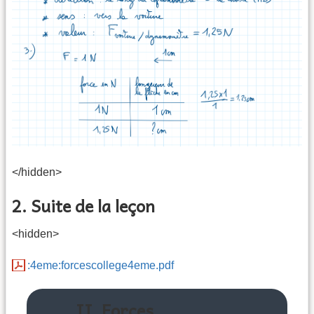
</hidden>
2. Suite de la leçon
<hidden>
:4eme:forcescollege4eme.pdf
II. Forces