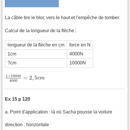
La câble tire le bloc vers le haut et l'empêche de tomber.
Calcul de la longueur de la flèche :
longueur de la flèche en cm
force en N
1cm
4000N
?cm
10000N
1
×
10000
4000
=
2
,
5
c
m
1
×
10000
=
2
,
5
c
m
4000
Ex 15 p 120
a. Point d'application : là où Sacha pousse la voiture
direction : horizontale