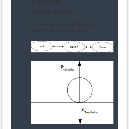
2. Exemples
Exemple situation 1
Un ballon est posé sur le sol. Le
système étudié est le ballon.