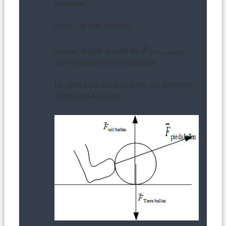
verticale
sens : de bas en haut
F
→
T
e
r
r
e
/
b
a
l
l
o
n
→
valeur : égale à celle de
F
/
T
e
r
r
e
b
a
l
l
o
n
car le ballon est en équilibre
Le pied tape dans la balle. Le système
étudié est le ballon.