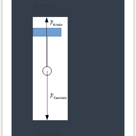
On obtient :
F
→
T
e
r
r
e
/
b
a
l
l
e
→
-
F
/
T
e
r
r
e
b
a
l
l
e