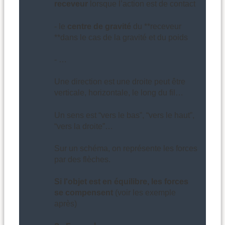
receveur
lorsque l’action est de contact
- le
centre de gravité
du **receveur
**dans le cas de la gravité et du poids
- …
Une direction est une droite peut être
verticale, horizontale, le long du fil…
Un sens est “vers le bas”, “vers le haut”,
“vers la droite”…
Sur un schéma, on représente les forces
par des flèches.
Si l'objet est en équilibre, les forces
se compensent
(voir les exemple
après)