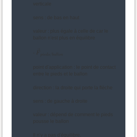
verticale
sens : de bas en haut
valeur : plus égale à celle de car le
ballon n'est plus en équilibre
F
→
p
i
e
d
s
/
b
a
l
l
o
n
→
-
F
/
p
i
e
d
s
b
a
l
l
o
n
point d'application : le point de contact
entre le pieds et le ballon
direction : la droite qui porte la flèche
sens : de gauche à droite
valeur : dépend de comment le pieds
pousse le ballon
Il n'y a pas d'équilibre.