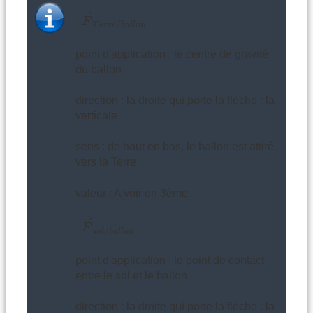
F
→
T
e
r
r
e
/
b
a
l
l
o
n
→
-
F
/
T
e
r
r
e
b
a
l
l
o
n
point d'application : le centre de gravité
du ballon
direction : la droite qui porte la flèche : la
verticale
sens : de haut en bas, le ballon est attiré
vers la Terre
valeur : A voir en 3ème
F
→
s
o
l
/
b
a
l
l
o
n
→
-
F
/
s
o
l
b
a
l
l
o
n
point d'application : le point de contact
entre le sol et le ballon
direction : la droite qui porte la flèche : la