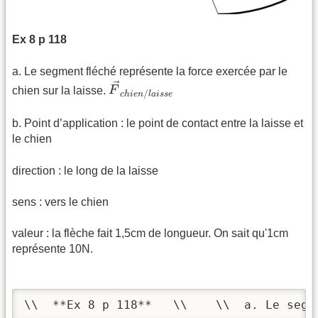
Ex 8 p 118
a. Le segment fléché représente la force exercée par le
F
→
c
h
i
e
n
/
l
a
i
s
s
e
→
chien sur la laisse.
F
/
c
h
i
e
n
l
a
i
s
s
e
b. Point d’application : le point de contact entre la laisse et
le chien
direction : le long de la laisse
sens : vers le chien
valeur : la flèche fait 1,5cm de longueur. On sait qu'1cm
représente 10N.