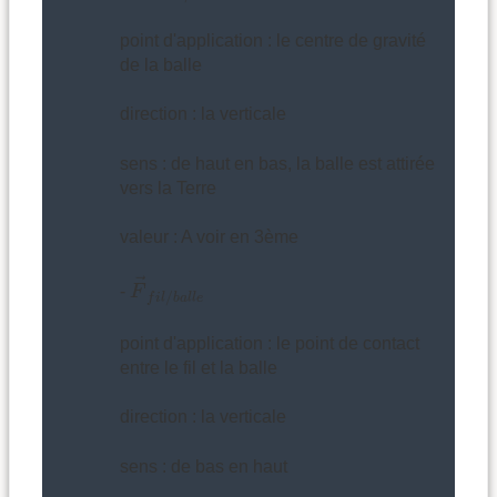
point d'application : le centre de gravité
de la balle
direction : la verticale
sens : de haut en bas, la balle est attirée
vers la Terre
valeur : A voir en 3ème
F
→
f
i
l
/
b
a
l
l
e
→
-
F
/
f
i
l
b
a
l
l
e
point d'application : le point de contact
entre le fil et la balle
direction : la verticale
sens : de bas en haut