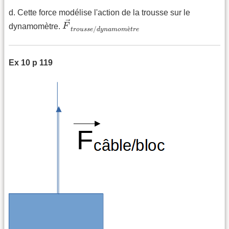
d. Cette force modélise l'action de la trousse sur le
F
→
t
r
o
u
s
s
e
/
d
y
n
a
m
o
m
è
t
r
e
→
dynamomètre.
F
/
è
t
r
o
u
s
s
e
d
y
n
a
m
o
m
t
r
e
Ex 10 p 119