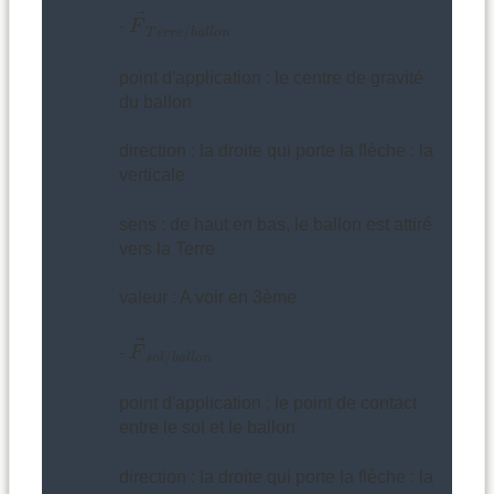
F
→
T
e
r
r
e
/
b
a
l
l
o
n
→
-
F
/
T
e
r
r
e
b
a
l
l
o
n
point d'application : le centre de gravité
du ballon
direction : la droite qui porte la flèche : la
verticale
sens : de haut en bas, le ballon est attiré
vers la Terre
valeur : A voir en 3ème
F
→
s
o
l
/
b
a
l
l
o
n
→
-
F
/
s
o
l
b
a
l
l
o
n
point d'application : le point de contact
entre le sol et le ballon
direction : la droite qui porte la flèche : la