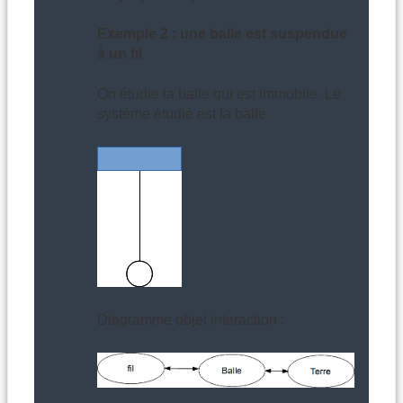
Exemple 2 : une balle est suspendue
à un fil
On étudie la balle qui est immobile. Le
système étudié est la balle
Diagramme objet interaction :