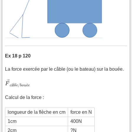
Ex 18 p 120
La force exercée par le câble (ou le bateau) sur la bouée.
F
→
c
â
b
l
e
/
b
o
u
é
e
→
F
â
/
é
c
b
l
e
b
o
u
e
Calcul de la force :
longueur de la flèche en cm
force en N
1cm
400N
2cm
?N