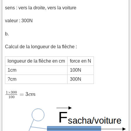
sens : vers la droite, vers la voiture
valeur : 300N
b.
Calcul de la longueur de la flèche :
longueur de la flèche en cm
force en N
1cm
100N
?cm
300N
1
×
300
100
=
3
c
m
1
×
300
=
3
c
m
100