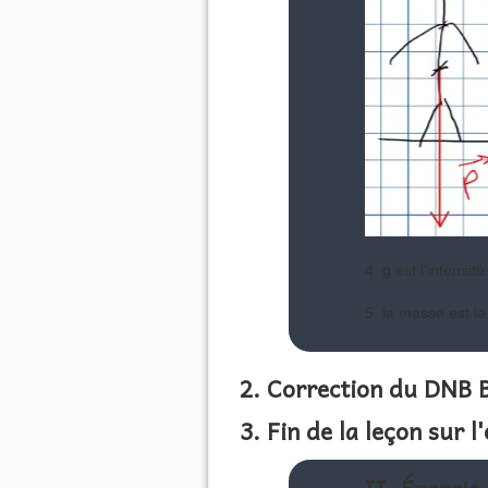
4. g est l'intensit
5. la masse est l
2. Correction du DNB 
3. Fin de la leçon sur 