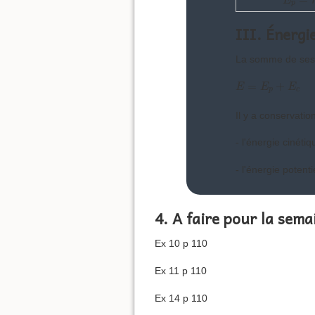
E
p
III. Énerg
La somme de ses é
E
=
E
p
+
E
c
=
+
E
E
E
p
c
Il y a conservati
- l'énergie cinét
- l'énergie potent
4. A faire pour la sema
Ex 10 p 110
Ex 11 p 110
Ex 14 p 110