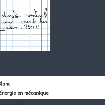
é de la pesanteur
a même quel que soit le lieu donc m = 75 kg
Blanc
l'énergie en mécanique