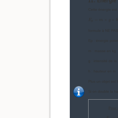
II. Énergie
Cette énergie est 
E
p
=
m
×
g
×
h
=
×
×
E
m
g
p
formule à NE PAS
Ep : énergie poten
m : masse en kg
g : intensité de l
h : hauteur en m
Plus un objet est h
Si on double la ha
Pour 
E
p
=
m
=