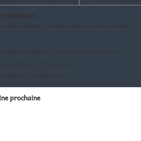
m
g
h
J
E
m
g
h
p
ie mécanique
nergies potentielle et cinétique constitue son énergie mécanique.
on d’énergie mécanique au cours d’une chute. Lors de la chute :
ique augmente car la vitesse augmente
ielle diminue car la hauteur diminue
ine prochaine