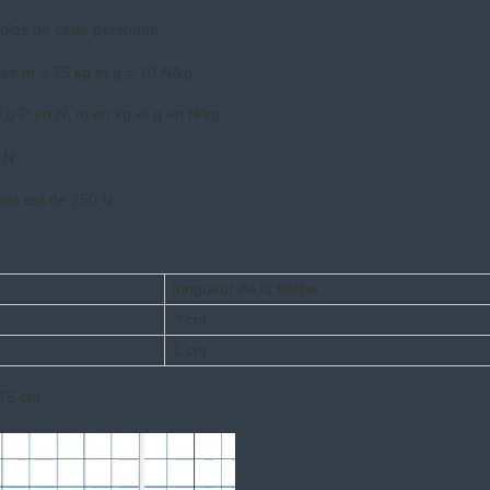
poids de cette personne
se m = 75 kg et g = 10 N/kg
x g P en N, m en kg et g en N/kg
 N
oids est de 750 N
longueur de la flèche
? cm
1 cm
,75 cm