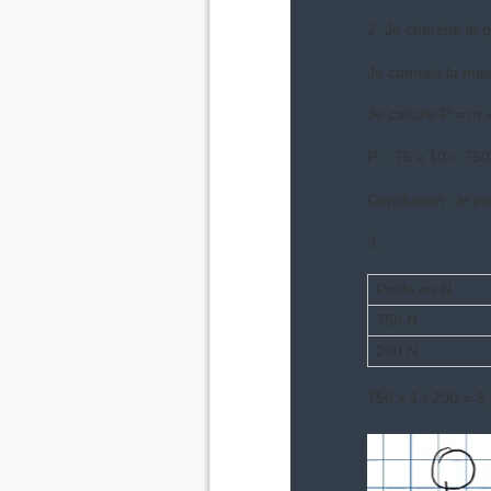
2. Je cherche le 
Je connais la mas
Je calcule P = m 
P = 75 x 10 = 750
Conclusion : le p
3.
Poids en N
750 N
200 N
750 x 1 / 200 = 3