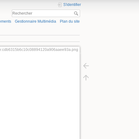
S'identifier
ements
Gestionnaire Multimédia
Plan du site
ale:cdb6315b6c10c08894120a906aaee93a.png