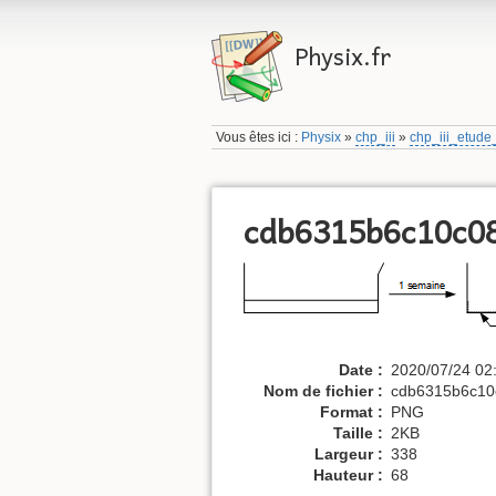
Physix.fr
Vous êtes ici :
Physix
»
chp_iii
»
chp_iii_etud
cdb6315b6c10c0
Date :
2020/07/24 02
Nom de fichier :
cdb6315b6c10
Format :
PNG
Taille :
2KB
Largeur :
338
Hauteur :
68