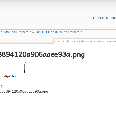
Derniers chang
e_d_une_eau_minerale
»
Chp III : Étude d'une eau minérale
chp_iii:chp_iii_etude_d_une_eau_miner
8894120a906aaee93a.png
:48
c08894120a906aaee93a.png