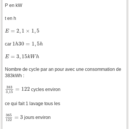
P en kW
t en h
E
=
2
,
1
×
1
,
5
=
2
,
1
×
1
,
5
E
1
h
30
=
1
,
5
h
1
30
=
1
,
5
car
h
h
E
=
3
,
15
k
W
h
=
3
,
15
E
k
W
h
Nombre de cycle par an pour avec une consommation de
383kWh :
383
3
,
15
=
122
383
=
122
cycles environ
3
,
15
ce qui fait 1 lavage tous les
365
122
=
3
365
=
3
jours environ
122