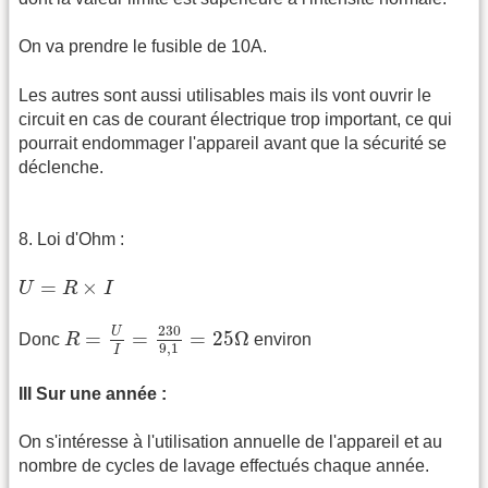
On va prendre le fusible de 10A.
Les autres sont aussi utilisables mais ils vont ouvrir le
circuit en cas de courant électrique trop important, ce qui
pourrait endommager l'appareil avant que la sécurité se
déclenche.
8. Loi d'Ohm :
U
=
R
×
I
=
×
U
R
I
R
=
U
I
=
230
9
,
1
=
25
Ω
230
U
=
=
=
25
Ω
Donc
R
environ
9
,
1
I
III Sur une année :
On s'intéresse à l'utilisation annuelle de l'appareil et au
nombre de cycles de lavage effectués chaque année.