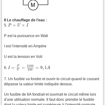
II Le chauffage de l'eau :
P
=
U
×
I
=
×
5.
P
U
I
P est la puissance en Watt
I est l'intensité en Ampère
U est la tension en Volt
I
=
P
U
=
2100
230
=
9
,
1
A
2100
P
=
=
=
9
,
1
6.
I
A
230
U
7. Un fusible va fondre et ouvrir le circuit quand le courant
dépasse la valeur limite indiquée dessus.
Un fusible de 6A fondrait et ouvrirait le circuit même lors
d'une utilisation normale. Il faut donc prendre le fusible
dont la valeur limite est supérieure à l'intensité normale.