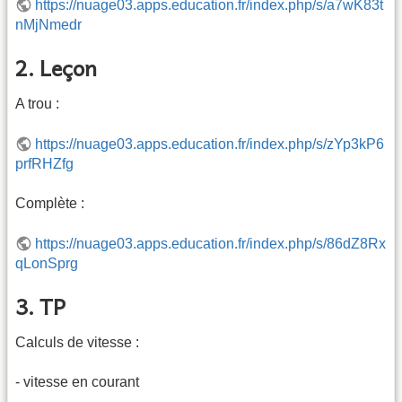
https://nuage03.apps.education.fr/index.php/s/a7wK83t
nMjNmedr
2. Leçon
A trou :
https://nuage03.apps.education.fr/index.php/s/zYp3kP6
prfRHZfg
Complète :
https://nuage03.apps.education.fr/index.php/s/86dZ8Rx
qLonSprg
3. TP
Calculs de vitesse :
- vitesse en courant