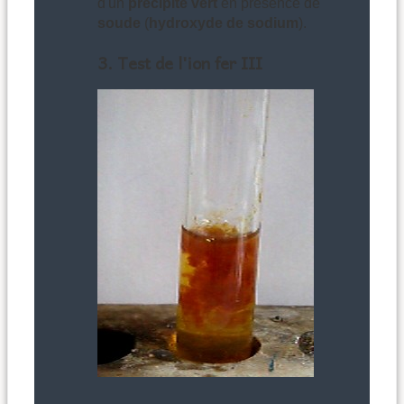
d'un
précipité vert
en présence de
soude
(
hydroxyde de sodium
).
3. Test de l'ion fer III