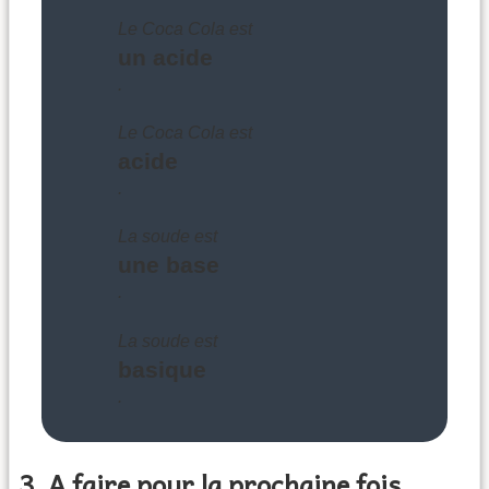
Le Coca Cola est
un acide
.
Le Coca Cola est
acide
.
La soude est
une base
.
La soude est
basique
.
3. A faire pour la prochaine fois