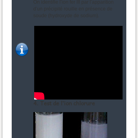
On identifie l'ion fer III par l'apparition
d'un précipité rouille en présence de
soude (hydroxyde de sodium).
4. Test de l'ion chlorure