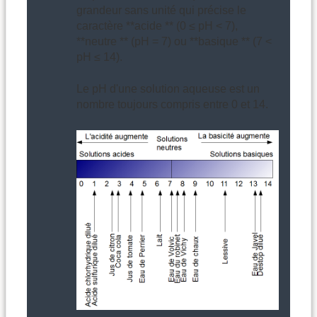
grandeur sans unité qui précise le
caractère **acide ** (0 ≤ pH < 7),
**neutre ** (pH = 7) ou **basique ** (7 <
pH ≤ 14).
Le pH d'une solution aqueuse est un
nombre toujours compris entre 0 et 14.