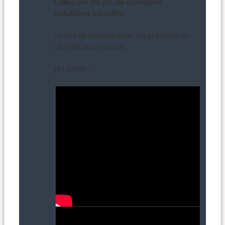
I. Mesure de pH de quelques
solutions usuelles
Le pH se mesure avec un pHmètre ou
un indicateur coloré.
pH mètre :