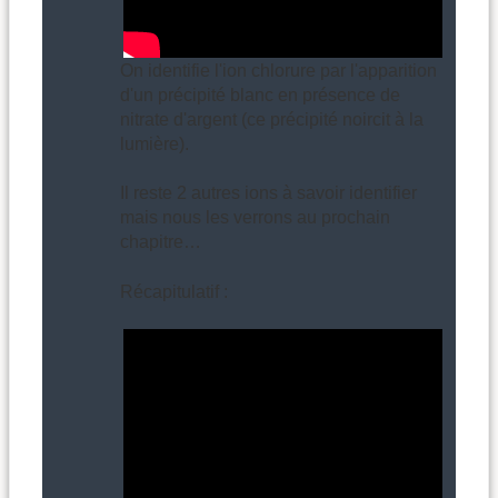
On identifie l'ion chlorure par l'apparition
d'un précipité blanc en présence de
nitrate d'argent (ce précipité noircit à la
lumière).
Il reste 2 autres ions à savoir identifier
mais nous les verrons au prochain
chapitre…
Récapitulatif :