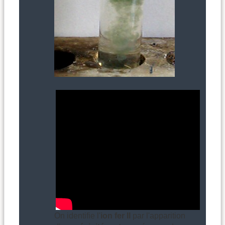
On identifie l'
ion fer II
par l'apparition